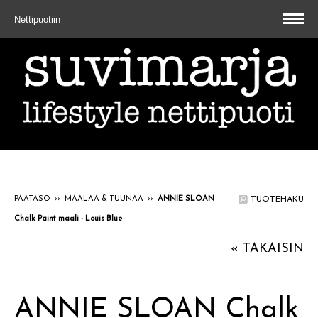
Nettipuotiin
PÄÄTASO
››
MAALAA & TUUNAA
››
ANNIE SLOAN
TUOTEHAKU
Chalk Paint maali - Louis Blue
« TAKAISIN
ANNIE SLOAN Chalk