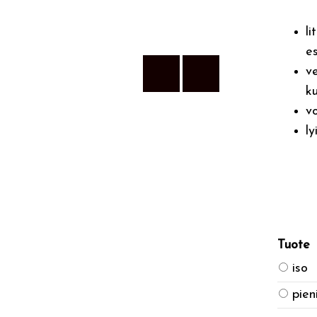
li
es
ve
k
v
ly
Tuote
iso
pien