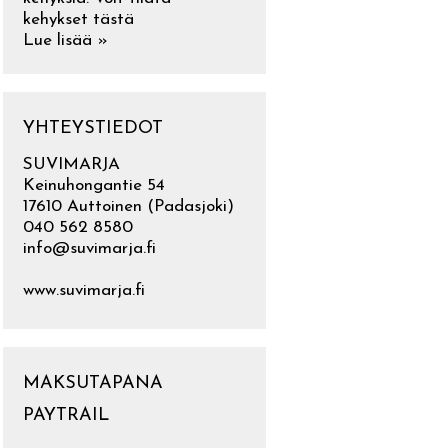
kehykset tästä
Lue lisää »
YHTEYSTIEDOT
SUVIMARJA
Keinuhongantie 54
17610 Auttoinen (Padasjoki)
040 562 8580
info@suvimarja.fi
www.suvimarja.fi
MAKSUTAPANA
PAYTRAIL