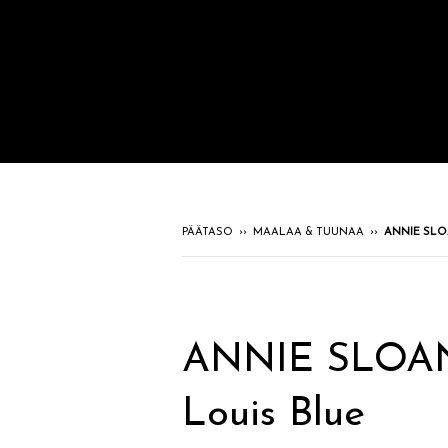
PÄÄTASO
››
MAALAA & TUUNAA
››
ANNIE SLOAN
ANNIE SLOAN 
Louis Blue