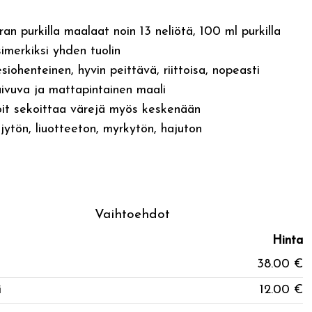
tran purkilla maalaat noin 13 neliötä, 100 ml purkilla
imerkiksi yhden tuolin
siohenteinen, hyvin peittävä, riittoisa, nopeasti
uivuva ja mattapintainen maali
oit sekoittaa värejä myös keskenään
ijytön, liuotteeton, myrkytön, hajuton
Vaihtoehdot
Hinta
38.00 €
i
12.00 €