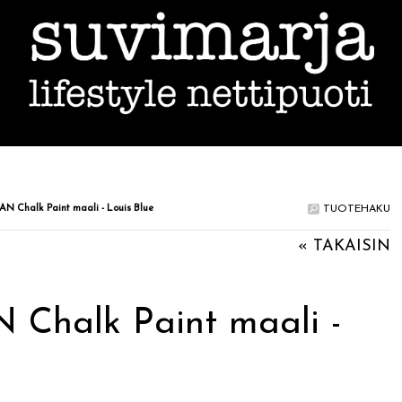
 Chalk Paint maali - Louis Blue
TUOTEHAKU
« TAKAISIN
Chalk Paint maali -