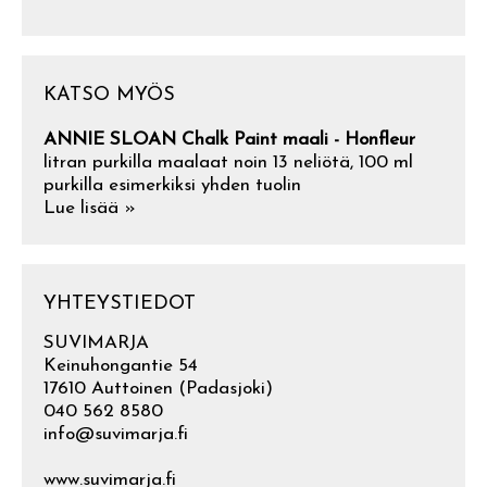
KATSO MYÖS
ANNIE SLOAN Chalk Paint maali - Honfleur
litran purkilla maalaat noin 13 neliötä, 100 ml
purkilla esimerkiksi yhden tuolin
Lue lisää »
YHTEYSTIEDOT
SUVIMARJA
Keinuhongantie 54
17610 Auttoinen (Padasjoki)
040 562 8580
info@suvimarja.fi
www.suvimarja.fi