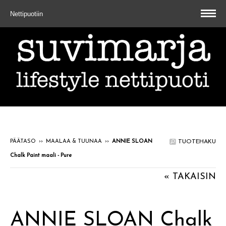
Nettipuotiin
PÄÄTASO
››
MAALAA & TUUNAA
››
ANNIE SLOAN
TUOTEHAKU
Chalk Paint maali - Pure
« TAKAISIN
ANNIE SLOAN Chalk