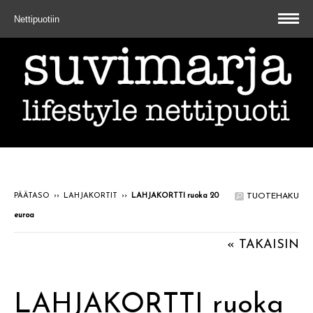
Nettipuotiin
PÄÄTASO
››
LAHJAKORTIT
››
LAHJAKORTTI ruoka 20
TUOTEHAKU
euroa
« TAKAISIN
LAHJAKORTTI ruoka