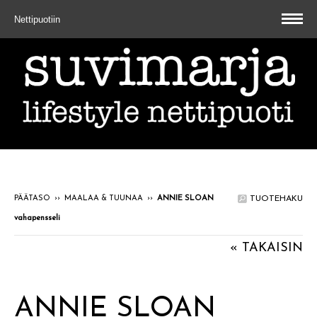
Nettipuotiin
PÄÄTASO
››
MAALAA & TUUNAA
››
ANNIE SLOAN
TUOTEHAKU
vahapensseli
« TAKAISIN
ANNIE SLOAN