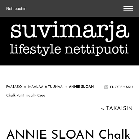
Nettipuotiin
PÄÄTASO
››
MAALAA & TUUNAA
››
ANNIE SLOAN
TUOTEHAKU
Chalk Paint maali - Coco
« TAKAISIN
ANNIE SLOAN Chalk