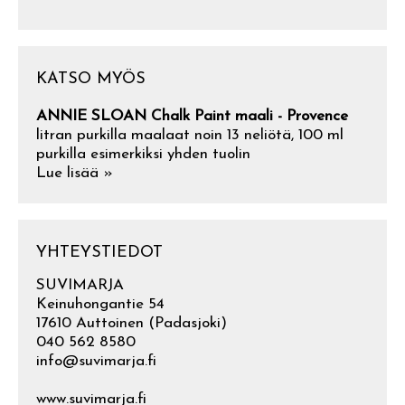
KATSO MYÖS
ANNIE SLOAN Chalk Paint maali - Provence
litran purkilla maalaat noin 13 neliötä, 100 ml
purkilla esimerkiksi yhden tuolin
Lue lisää »
YHTEYSTIEDOT
SUVIMARJA
Keinuhongantie 54
17610 Auttoinen (Padasjoki)
040 562 8580
info@suvimarja.fi
www.suvimarja.fi