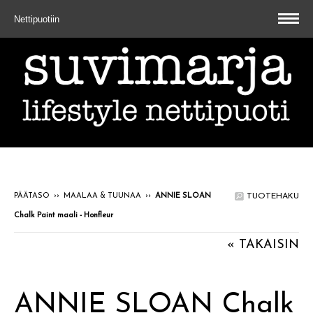
Nettipuotiin
PÄÄTASO
››
MAALAA & TUUNAA
››
ANNIE SLOAN
TUOTEHAKU
Chalk Paint maali - Honfleur
« TAKAISIN
ANNIE SLOAN Chalk