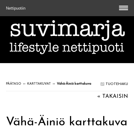
Nettipuotiin
PÄÄTASO
››
KARTTAKUVAT
››
Vähä-Äiniö karttakuva
TUOTEHAKU
« TAKAISIN
Vähä-Äiniö karttakuva