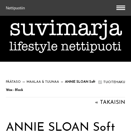
Nettipuotiin
PÄÄTASO
››
MAALAA & TUUNAA
››
ANNIE SLOAN Soft
TUOTEHAKU
Wax - Black
« TAKAISIN
ANNIE SLOAN Soft