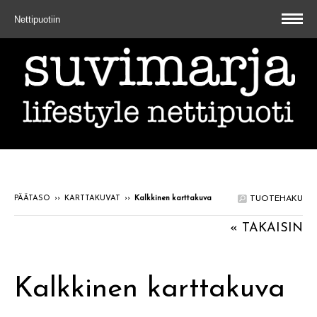
Nettipuotiin
PÄÄTASO
››
KARTTAKUVAT
››
Kalkkinen karttakuva
TUOTEHAKU
« TAKAISIN
Kalkkinen karttakuva