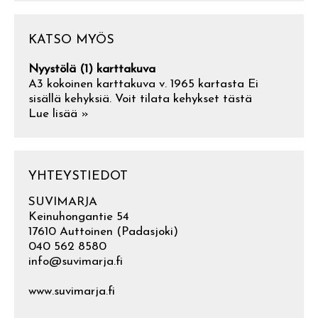
KATSO MYÖS
Nyystölä (1) karttakuva
A3 kokoinen karttakuva v. 1965 kartasta Ei
sisällä kehyksiä. Voit tilata kehykset tästä
Lue lisää »
YHTEYSTIEDOT
SUVIMARJA
Keinuhongantie 54
17610 Auttoinen (Padasjoki)
040 562 8580
info@suvimarja.fi
www.suvimarja.fi