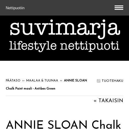
Nettipuotiin
PÄÄTASO
››
MAALAA & TUUNAA
››
ANNIE SLOAN
TUOTEHAKU
Chalk Paint maali - Antibes Green
« TAKAISIN
ANNIE SLOAN Chalk