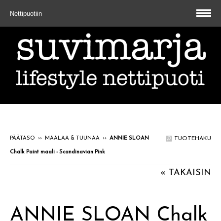
Nettipuotiin
PÄÄTASO
››
MAALAA & TUUNAA
››
ANNIE SLOAN
TUOTEHAKU
Chalk Paint maali - Scandinavian Pink
« TAKAISIN
ANNIE SLOAN Chalk