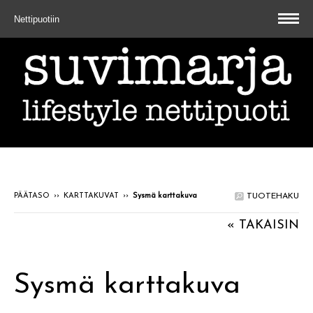
Nettipuotiin
PÄÄTASO
››
KARTTAKUVAT
››
Sysmä karttakuva
TUOTEHAKU
« TAKAISIN
Sysmä karttakuva