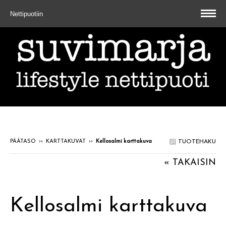
Nettipuotiin
PÄÄTASO
››
KARTTAKUVAT
››
Kellosalmi karttakuva
TUOTEHAKU
« TAKAISIN
Kellosalmi karttakuva