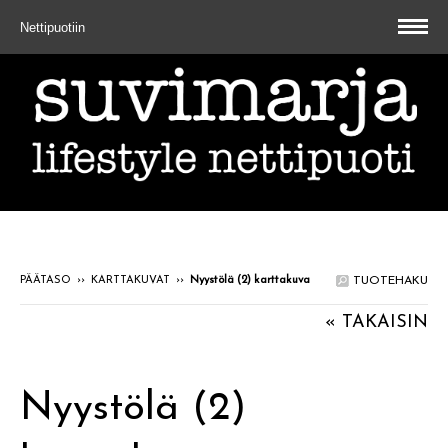
Nettipuotiin
PÄÄTASO
››
KARTTAKUVAT
››
Nyystölä (2) karttakuva
TUOTEHAKU
« TAKAISIN
Nyystölä (2)