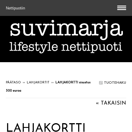
Nettipuotiin
PÄÄTASO
››
LAHJAKORTIT
››
LAHJAKORTTI sisustus
TUOTEHAKU
300 euroa
« TAKAISIN
LAHJAKORTTI