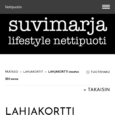
Nettipuotiin
PÄÄTASO
››
LAHJAKORTIT
››
LAHJAKORTTI sisustus
TUOTEHAKU
250 euroa
« TAKAISIN
LAHJAKORTTI