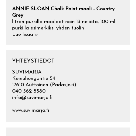
ANNIE SLOAN Chalk Paint maali - Country
Grey
litran purkilla maalaat noin 13 neliötä, 100 ml
purkilla esimerkiksi yhden tuolin
Lue lisää »
YHTEYSTIEDOT
SUVIMARJA
Keinuhongantie 54
17610 Auttoinen (Padasjoki)
040 562 8580
info@suvimarja.fi
www.suvimarja.fi