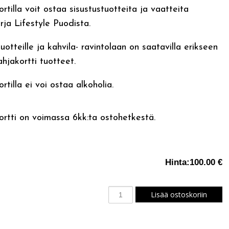
rtilla voit ostaa sisustustuotteita ja vaatteita
rja Lifestyle Puodista.
otteille ja kahvila- ravintolaan on saatavilla erikseen
hjakortti tuotteet.
rtilla ei voi ostaa alkoholia.
ortti on voimassa 6kk:ta ostohetkestä.
Hinta:
100.00 €