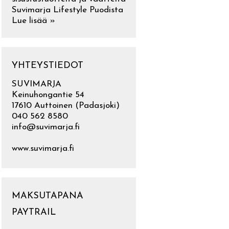
Suvimarja Lifestyle Puodista
Lue lisää »
YHTEYSTIEDOT
SUVIMARJA
Keinuhongantie 54
17610 Auttoinen (Padasjoki)
040 562 8580
info@suvimarja.fi
www.suvimarja.fi
MAKSUTAPANA
PAYTRAIL