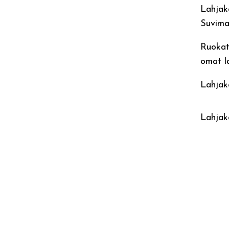
Lahjako
Suvima
Ruokatu
omat la
Lahjako
Lahjak