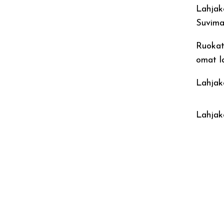
Lahjako
Suvima
Ruokatu
omat la
Lahjako
Lahjak