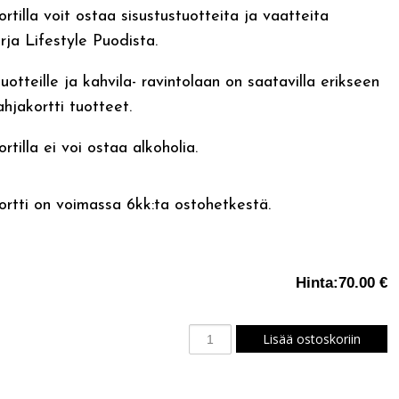
rtilla voit ostaa sisustustuotteita ja vaatteita
rja Lifestyle Puodista.
otteille ja kahvila- ravintolaan on saatavilla erikseen
hjakortti tuotteet.
rtilla ei voi ostaa alkoholia.
ortti on voimassa 6kk:ta ostohetkestä.
Hinta:
70.00 €