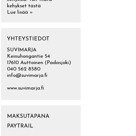
kehykset tästä
Lue lisää »
YHTEYSTIEDOT
SUVIMARJA
Keinuhongantie 54
17610 Auttoinen (Padasjoki)
040 562 8580
info@suvimarja.fi
www.suvimarja.fi
MAKSUTAPANA
PAYTRAIL